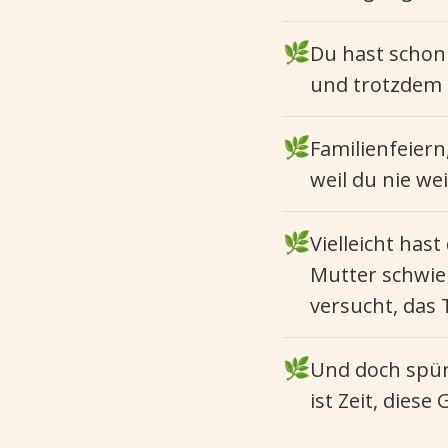
🌿
Du hast schon 
und trotzdem 
🌿
Familienfeiern
weil du nie we
🌿
Vielleicht has
Mutter schwier
versucht, das 
🌿
Und doch spür
ist Zeit, dies