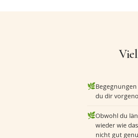
Viel
🌿
Begegnungen m
du dir vorgen
🌿
Obwohl du län
wieder wie da
nicht gut genu