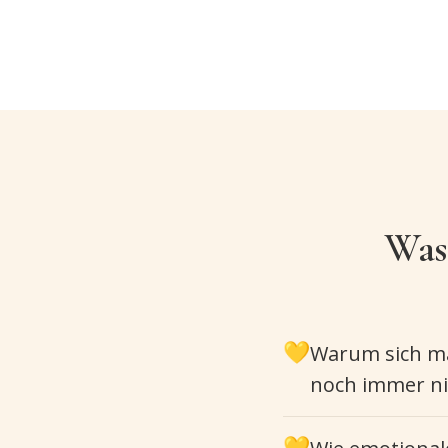
Was
💛
Warum sich ma
noch immer nic
💛