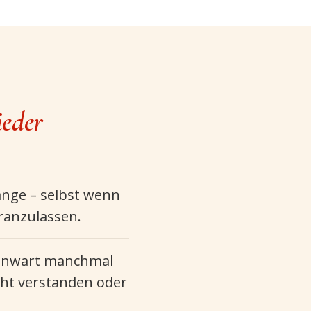
ieder
ange – selbst wenn
ranzulassen.
egenwart manchmal
cht verstanden oder