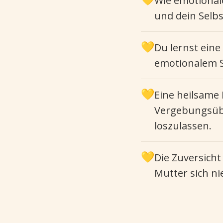
Wie emotional
und dein Selb
💛
Du lernst eine
emotionalem S
💛
Eine heilsame 
Vergebungsübu
loszulassen.
💛
Die Zuversich
Mutter sich ni