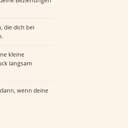
 deine Beziehungen
 die dich bei
n.
ne kleine
uck langsam
h dann, wenn deine