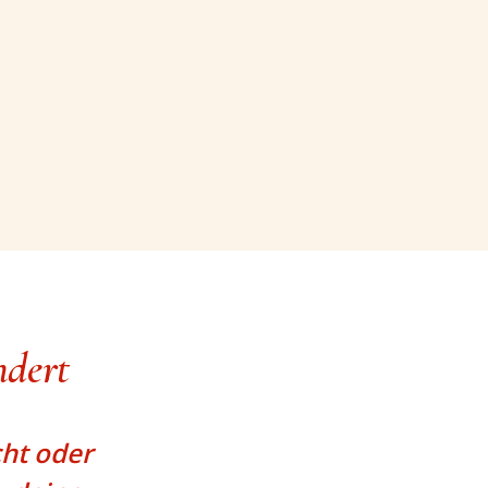
ndert
cht oder