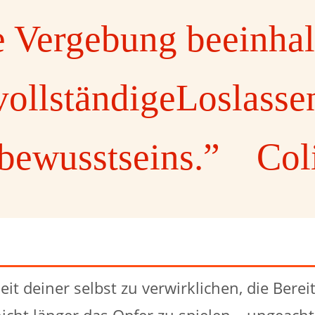
 Vergebung beeinhal
vollständigeLoslasse
bewusstseins.” Col
it deiner selbst zu verwirklichen, die Bereits
 nicht länger das Opfer zu spielen – ungeach