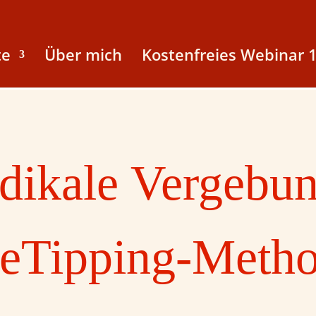
te
Über mich
Kostenfreies Webinar 1
dikale Vergebun
eTipping-Meth