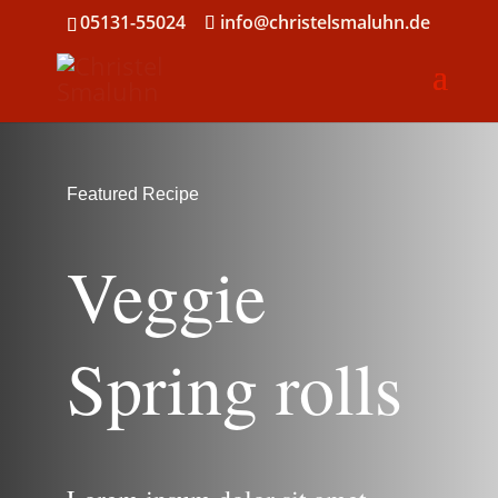
05131-55024
info@christelsmaluhn.de
Featured Recipe
Veggie
Spring rolls