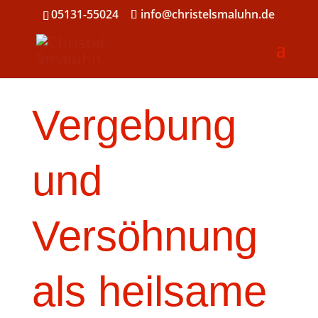
05131-55024
info@christelsmaluhn.de
Vergebung
und
Versöhnung
als heilsame